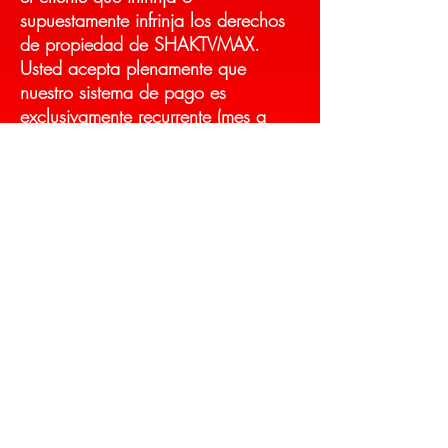
supuestamente infrinja los derechos
de propiedad de SHAKTVMAX.
Usted acepta plenamente que
nuestro sistema de pago es
exclusivamente recurrente (mes a
mes) y que SHAKTVMAX no tiene
reembolso de ningún tipo por
ninguno de sus servicios, las
devoluciones si las hubiera en
cualquier momento serán únicamente
a decisión exclusiva de
SHAKTVMAX. SHAKTVMAX es el
único juez de lo que viola esta
Política.
Facturación
En este momento facturamos
mensual, trimestral, semestral y